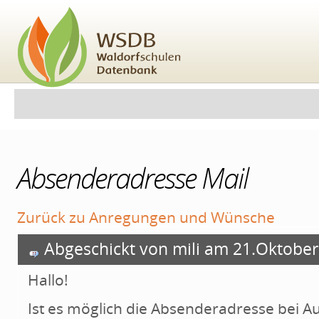
Direkt
zum
Inhalt
|
Direkt
zur
Navigation
Benutzerspezifische
Sektionen
Werkzeuge
Absenderadresse Mail
Zurück zu
Anregungen und Wünsche
Abgeschickt von mili am 21.Oktober
Hallo!
Ist es möglich die Absenderadresse bei 