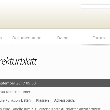
Website durchsuchen
Erweiterte
Suche…
n
Dokumentation
Demo
Forum
ekturblatt
September 2017 09:58
Frau Kerschbaumer!
die Funktion
Listen → Klassen → Adressbuch
:
 eine Tabelle (um z. B. eigene Korrekturblätter anzufertigen)