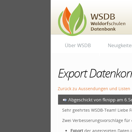
Direkt
zum
Inhalt
|
Direkt
zur
Navigation
Benutzerspezifische
Sektionen
Über WSDB
Neuigkeite
Werkzeuge
Export Datenkorr
Zurück zu
Aussendungen und Listen
Abgeschickt von fknipp am 6.
Sehr geehrtes WSDB-Team! Liebe 
Zwei Verbesserungsvorschläge für 
Export
der angezeigten Daten in