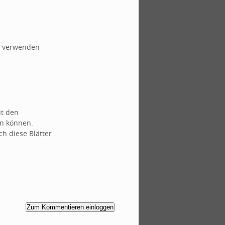
rn verwenden
it den
en können.
h diese Blätter