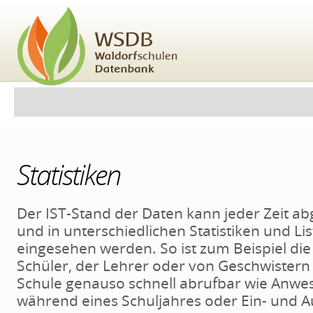
Direkt
zum
Inhalt
|
Direkt
zur
Navigation
Benutzerspezifische
Sektionen
Werkzeuge
Statistiken
Der IST-Stand der Daten kann jeder Zeit a
und in unterschiedlichen Statistiken und Li
eingesehen werden. So ist zum Beispiel die
Schüler, der Lehrer oder von Geschwistern 
Schule genauso schnell abrufbar wie Anwe
während eines Schuljahres oder Ein- und Au