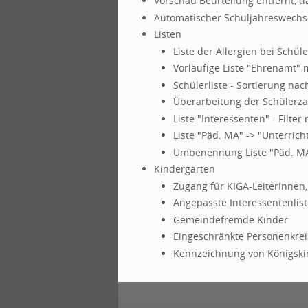
Vorschau Beurteilung entfernt, d
Automatischer Schuljahreswechsel
Listen
Liste der Allergien bei Schüle
Vorläufige Liste "Ehrenamt" 
Schülerliste - Sortierung n
Überarbeitung der Schülerzah
Liste "Interessenten" - Filte
Liste "Päd. MA" -> "Unterric
Umbenennung Liste "Päd. MA"
Kindergarten
Zugang für KIGA-LeiterInne
Angepasste Interessentenlist
Gemeindefremde Kinder
Eingeschränkte Personenkre
Kennzeichnung von Königskin