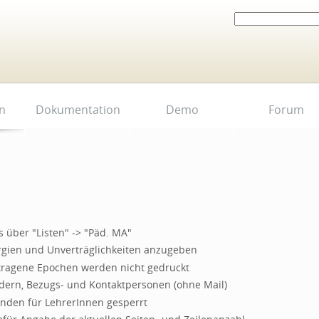
Website durchsuchen
Erweiterte
Suche…
n
Dokumentation
Demo
Forum
 über "Listen" -> "Päd. MA"
ergien und Unverträglichkeiten anzugeben
tragene Epochen werden nicht gedruckt
edern, Bezugs- und Kontaktpersonen (ohne Mail)
nden für LehrerInnen gesperrt