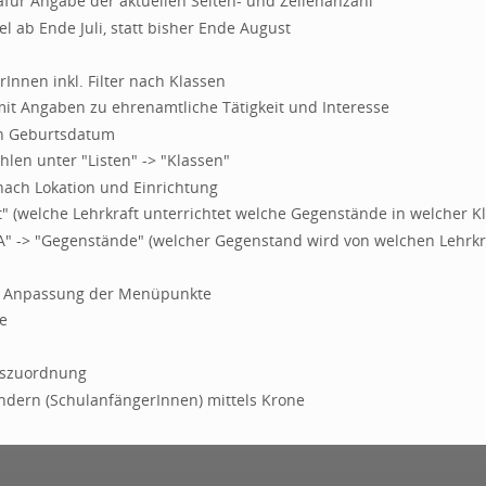
afür Angabe der aktuellen Seiten- und Zeilenanzahl
 ab Ende Juli, statt bisher Ende August
rInnen inkl. Filter nach Klassen
mit Angaben zu ehrenamtliche Tätigkeit und Interesse
ach Geburtsdatum
len unter "Listen" -> "Klassen"
r nach Lokation und Einrichtung
ht" (welche Lehrkraft unterrichtet welche Gegenstände in welcher Kl
 -> "Gegenstände" (welcher Gegenstand wird von welchen Lehrkrä
n, Anpassung der Menüpunkte
e
iszuordnung
dern (SchulanfängerInnen) mittels Krone