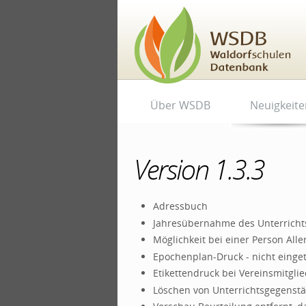
Direkt
zum
Inhalt
|
Direkt
zur
Navigation
Benutzerspezifische
Sektionen
Über WSDB
Neuigkeite
Werkzeuge
Version 1.3.3
Adressbuch
Jahresübernahme des Unterrichts
Möglichkeit bei einer Person All
Epochenplan-Druck - nicht einge
Etikettendruck bei Vereinsmitgli
Löschen von Unterrichtsgegenstä